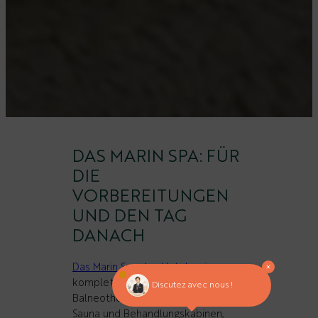
DAS MARIN SPA: FÜR
DIE
VORBEREITUNGEN
UND DEN TAG
DANACH
Das Marin Spa des Hotels
, ein
kompletter Wellnessbereich mit
Discutez avec nous !
Balneotherapiebecken, Dampfbad,
Sauna und Behandlungskabinen,