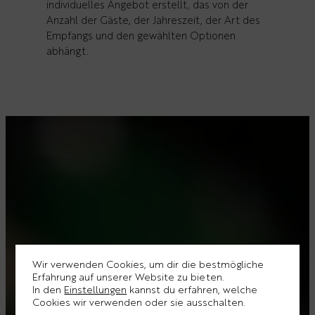
individuelles Angebot erstellt, das von der
Anzahl der Gäste, der Jahreszeit, der Art des
Empfangs und den gewählten Optionen
abhängt.
Wir verwenden Cookies, um dir die bestmögliche
Erfahrung auf unserer Website zu bieten.
In den
Einstellungen
kannst du erfahren, welche
Cookies wir verwenden oder sie ausschalten.