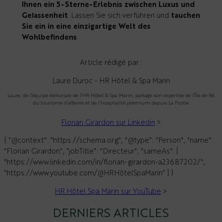
Ihnen ein 5-Sterne-Erlebnis zwischen Luxus und
Gelassenheit
. Lassen Sie sich verführen und
tauchen
Sie ein in eine einzigartige Welt des
Wohlbefindens
.
Article rédigé par :
Laure Duroc - HR Hôtel & Spa Marin
Laure, de l’équipe éditoriale de l’HR Hôtel & Spa Marin, partage son expertise de l’Île de Ré,
du tourisme d’affaires et de l’hospitalité premium depuis La Flotte.
Florian Girardon sur Linkedin
>
{ "@context": "https://schema.org", "@type": "Person", "name":
"Florian Girardon", "jobTitle": "Directeur", "sameAs": [
"https://www.linkedin.com/in/florian-girardon-a23687202/",
"https://www.youtube.com/@HRHôtelSpaMarin" ] }
HR Hôtel Spa Marin sur YouTube
>
DERNIERS ARTICLES