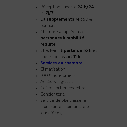
Réception ouverte
24 h/24
et
7j/7.
Lit supplémentaire :
50 €
par nuit.
Chambre adaptée aux
personnes à mobilité
réduite
.
Check-in :
à partir de 16 h
et
check-out
avant 11 h.
Services en chambre
Climatisation
100% non-fumeur
Accès wifi gratuit
Coffre-fort en chambre
Conciergerie
Service de blanchisserie
(hors samedi, dimanche et
jours fériés)