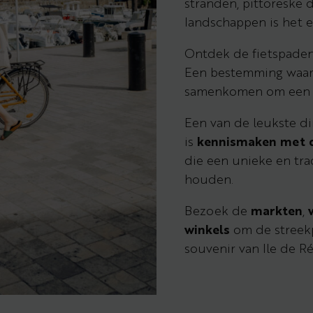
stranden, pittoreske
landschappen is het e
Ontdek de fietspaden
Een bestemming waar 
samenkomen om een u
Een van de leukste d
is
kennismaken met d
die een unieke en tr
houden.
Bezoek de
markten
,
winkels
om de streek
souvenir van Ile de R