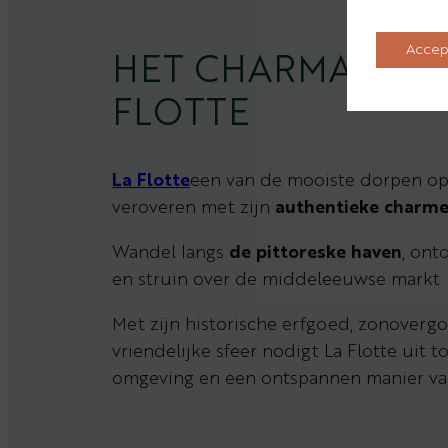
Accep
HET CHARMANTE S
FLOTTE
La Flotte
een van de mooiste dorpen op h
veroveren met zijn
authentieke charm
Wandel langs
de pittoreske haven
, ont
en struin over de middeleeuwse markt.
Met zijn historische erfgoed, zonoverg
vriendelijke sfeer nodigt La Flotte uit 
omgeving en een ontspannen manier van