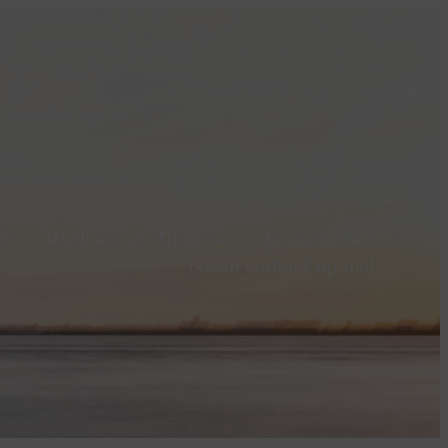
BOEK
ar
Wellness en Thalasso
Evenementen
Neem contact op met