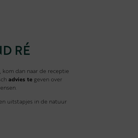
ND RÉ
en, kom dan naar de receptie
isch
advies te
geven over
wensen.
n uitstapjes in de natuur