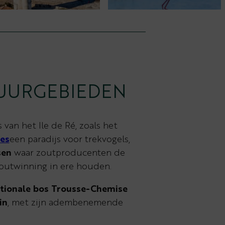
UURGEBIEDEN
van het Ile de Ré, zoals het
ges
een paradijs voor trekvogels,
sen
waar zoutproducenten de
utwinning in ere houden.
tionale bos Trousse-Chemise
in
, met zijn adembenemende