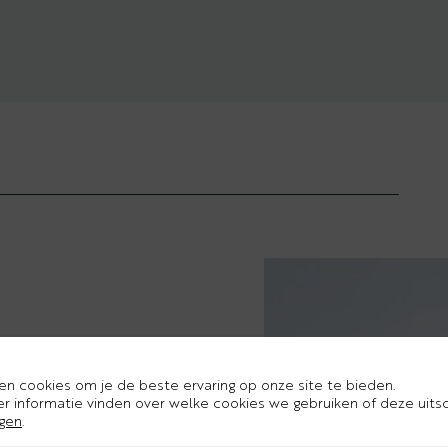
en cookies om je de beste ervaring op onze site te bieden.
r informatie vinden over welke cookies we gebruiken of deze uits
ngen
.