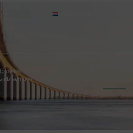
NEDERLANDS
Home
Het hotel
Kamers & suites
Restaurants & B
anbiedingen
Île de Ré