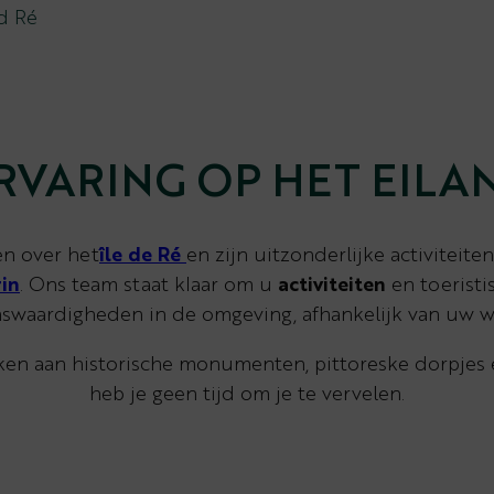
d Ré
RVARING OP HET EILA
en over het
île de Ré
en zijn uitzonderlijke activiteit
in
. Ons team staat klaar om u
activiteiten
en toerist
swaardigheden in de omgeving, afhankelijk van uw 
en aan historische monumenten, pittoreske dorpjes e
heb je geen tijd om je te vervelen.