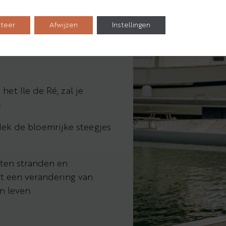
teer
Afwijzen
Instellingen
TADJE LA
et Ile de Ré, zal je
e
.
dek de bloemrijke steegjes
oten stranden en
tot een verandering van
 leven.