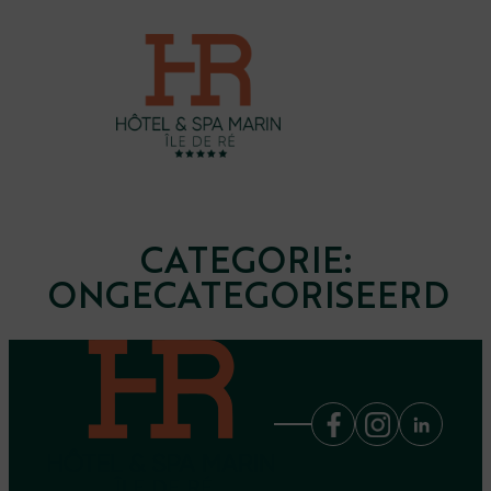
Ga
naar
de
inhoud
CATEGORIE:
ONGECATEGORISEERD