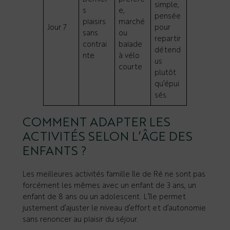
simple,
s
e,
pensée
plaisirs
marché
Jour 7
pour
sans
ou
repartir
contrai
balade
détend
nte
à vélo
us
courte
plutôt
qu’épui
sés.
COMMENT ADAPTER LES
ACTIVITÉS SELON L’ÂGE DES
ENFANTS ?
Les meilleures activités famille île de Ré ne sont pas
forcément les mêmes avec un enfant de 3 ans, un
enfant de 8 ans ou un adolescent. L’île permet
justement d’ajuster le niveau d’effort et d’autonomie
sans renoncer au plaisir du séjour.