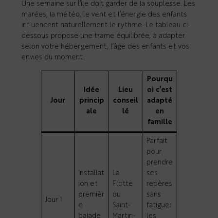
Une semaine sur l’île doit garder de la souplesse. Les
marées, la météo, le vent et l’énergie des enfants
influencent naturellement le rythme. Le tableau ci-
dessous propose une trame équilibrée, à adapter
selon votre hébergement, l’âge des enfants et vos
envies du moment.
Pourqu
Idée
Lieu
oi c’est
Jour
princip
conseil
adapté
ale
lé
en
famille
Parfait
pour
prendre
Installat
La
ses
ion et
Flotte
repères
premièr
ou
sans
Jour 1
e
Saint-
fatiguer
balade
Martin-
les