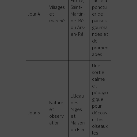
Flotte,
facile à
Villages
Saint-
ponctu
Jour 4
et
Martin-
er de
marché
de-Ré
pauses
ou Ars-
gourma
en-Ré
ndes et
de
promen
ades.
Une
sortie
calme
et
pédago
Lilleau
gique
Nature
des
pour
et
Niges
Jour 5
découv
observ
et
rir les
ation
Maison
oiseaux,
du Fier
les