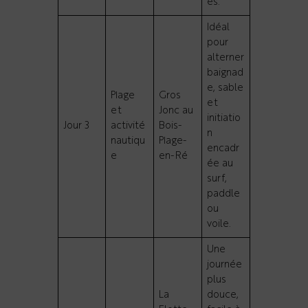
es.
Idéal
pour
alterner
baignad
e, sable
Plage
Gros
et
et
Jonc au
initiatio
Jour 3
activité
Bois-
n
nautiqu
Plage-
encadr
e
en-Ré
ée au
surf,
paddle
ou
voile.
Une
journée
plus
La
douce,