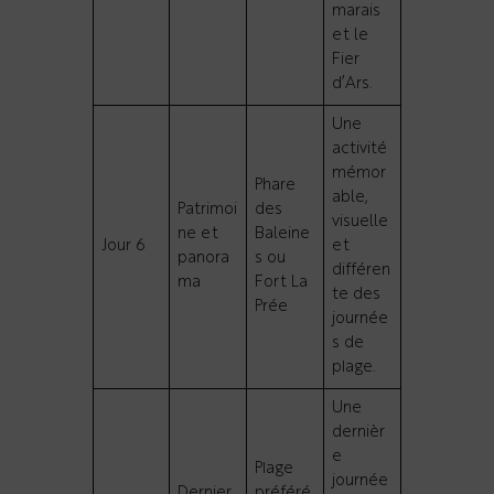
marais
et le
Fier
d’Ars.
Une
activité
mémor
Phare
able,
Patrimoi
des
visuelle
ne et
Baleine
Jour 6
et
panora
s ou
différen
ma
Fort La
te des
Prée
journée
s de
plage.
Une
dernièr
e
Plage
journée
Dernier
préféré