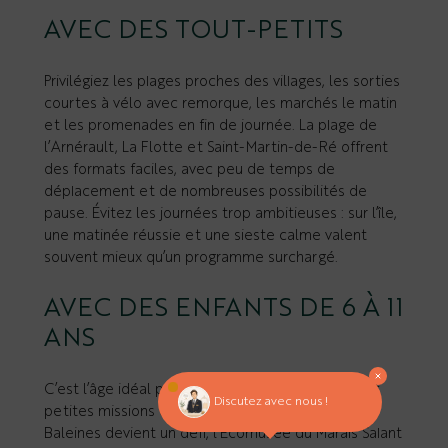
AVEC DES TOUT-PETITS
Privilégiez les plages proches des villages, les sorties
courtes à vélo avec remorque, les marchés le matin
et les promenades en fin de journée. La plage de
l’Arnérault, La Flotte et Saint-Martin-de-Ré offrent
des formats faciles, avec peu de temps de
déplacement et de nombreuses possibilités de
pause. Évitez les journées trop ambitieuses : sur l’île,
une matinée réussie et une sieste calme valent
souvent mieux qu’un programme surchargé.
AVEC DES ENFANTS DE 6 À 11
ANS
C’est l’âge idéal pour alterner jeux, vélo, visites et
Discutez avec nous !
petites missions d’observation. Le Phare des
Baleines devient un défi, l’Écomusée du Marais Salant