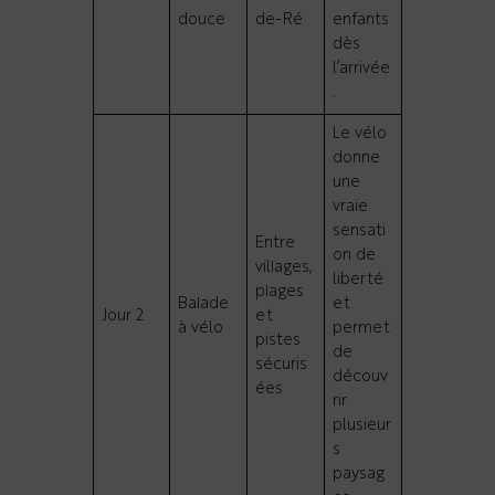
douce
de-Ré
enfants
dès
l’arrivée
.
Le vélo
donne
une
vraie
sensati
Entre
on de
villages,
liberté
plages
Balade
et
Jour 2
et
à vélo
permet
pistes
de
sécuris
découv
ées
rir
plusieur
s
paysag