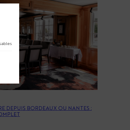
nsables
RE DEPUIS BORDEAUX OU NANTES :
COMPLET