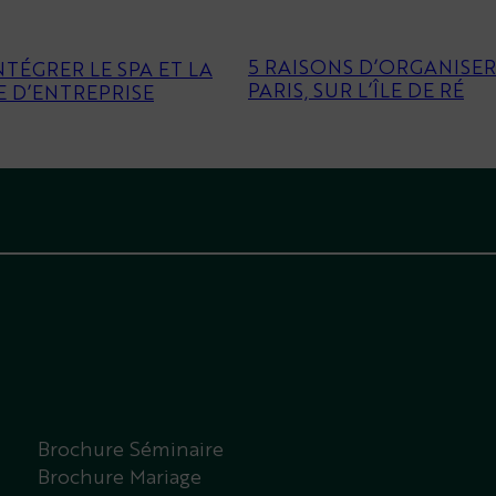
5 RAISONS D’ORGANISE
TÉGRER LE SPA ET LA
PARIS, SUR L’ÎLE DE RÉ
 D’ENTREPRISE
Brochure Séminaire
Brochure Mariage