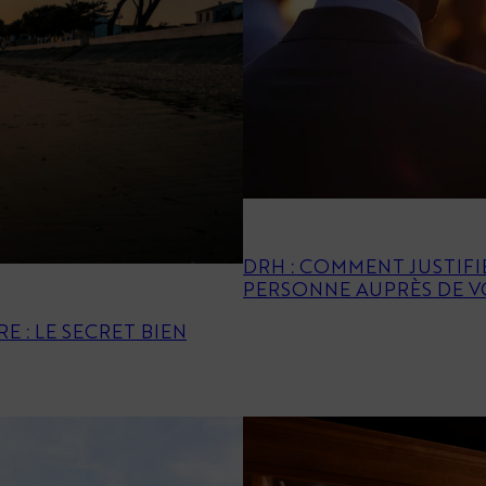
DRH : COMMENT JUSTIFI
PERSONNE AUPRÈS DE V
E : LE SECRET BIEN