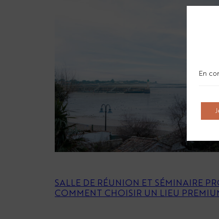
En con
J
SALLE DE RÉUNION ET SÉMINAIRE PR
COMMENT CHOISIR UN LIEU PREMIUM