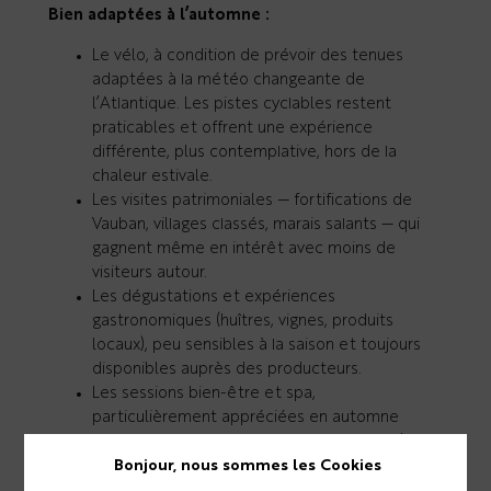
Bien adaptées à l’automne :
Le vélo, à condition de prévoir des tenues
adaptées à la météo changeante de
l’Atlantique. Les pistes cyclables restent
praticables et offrent une expérience
différente, plus contemplative, hors de la
chaleur estivale.
Les visites patrimoniales — fortifications de
Vauban, villages classés, marais salants — qui
gagnent même en intérêt avec moins de
visiteurs autour.
Les dégustations et expériences
gastronomiques (huîtres, vignes, produits
locaux), peu sensibles à la saison et toujours
disponibles auprès des producteurs.
Les sessions bien-être et spa,
particulièrement appréciées en automne
quand la météo invite moins à la plage qu’à la
détente intérieure.
Bonjour, nous sommes les Cookies